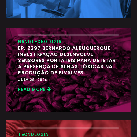
NANOTECNOLOGIA
EP. 2297 BERNARDO ALBUQUERQUE –
INVESTIGAÇÃO DESENVOLVE
SENSORES PORTÁTEIS PARA DETETAR
A PRESENÇA DE ALGAS TÓXICAS NA
PRODUÇÃO DE BIVALVES
JULY 28, 2026
READ MORE
TECNOLOGIA