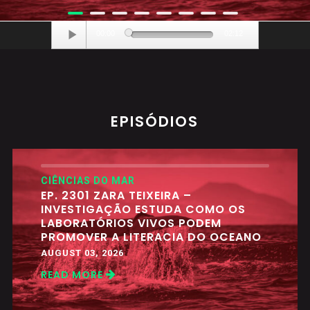
Audio
Audio
Audio
Audio
Audio
Audio
Audio
Audio
00:00
00:00
00:00
00:00
00:00
00:00
00:00
00:00
02:12
02:06
02:07
02:09
02:07
02:08
02:01
02:13
Player
Player
Player
Player
Player
Player
Player
Player
EPISÓDIOS
CIÊNCIAS DO MAR
EP. 2301 ZARA TEIXEIRA –
INVESTIGAÇÃO ESTUDA COMO OS
LABORATÓRIOS VIVOS PODEM
PROMOVER A LITERACIA DO OCEANO
AUGUST 03, 2026
READ MORE