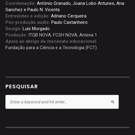
Coordenação:
António Granado, Joana Lobo Antunes, Ana
Sanchez e Paulo N. Vicente
Entrevistas e edição:
Adriano Cerqueira
Pós-produção audio:
Paulo Castanheiro
Design:
Luís Morgado
Produção
:
ITQB NOVA
,
FCSH NOVA
,
Antena 1
Apoio ao abrigo de mecenato educacional:
Fundação para a Ciência e a Tecnologia (FCT)
PESQUISAR