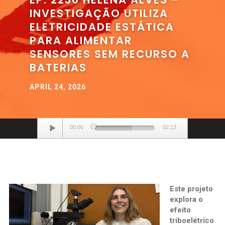
INVESTIGAÇÃO UTILIZA
ELETRICIDADE ESTÁTICA
PARA ALIMENTAR
SENSORES SEM RECURSO A
BATERIAS
APRIL 24, 2026
Audio
00:00
02:13
Player
Este projeto
explora o
efeito
triboelétrico