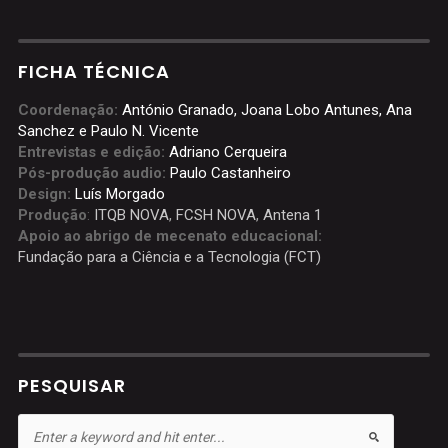
FICHA TÉCNICA
Coordenação:
António Granado, Joana Lobo Antunes, Ana
Sanchez e Paulo N. Vicente
Entrevistas e edição:
Adriano Cerqueira
Pós-produção audio:
Paulo Castanheiro
Design:
Luís Morgado
Produção
:
ITQB NOVA
,
FCSH NOVA
,
Antena 1
Apoio ao abrigo de mecenato educacional:
Fundação para a Ciência e a Tecnologia (FCT)
PESQUISAR