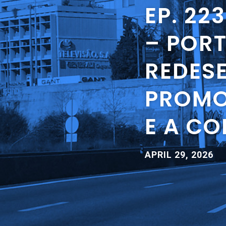
EP. 22
– POR
REDES
PROMO
E A C
APRIL 29, 2026