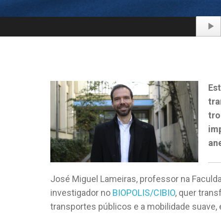
Audio
Player
Est
tra
tro
im
ane
José Miguel Lameiras, professor na Faculda
investigador no
BIOPOLIS/CIBIO
, quer tran
transportes públicos e a mobilidade suave