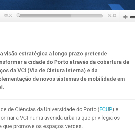
U
00:00
02:12
U
A
k
to
a visão estratégica a longo prazo pretende
in
nsformar a cidade do Porto através da cobertura de
or
ços da VCI (Via de Cintura Interna) e da
d
plementação de novos sistemas de mobilidade em
v
l.
de de Ciências da Universidade do Porto (
FCUP
) e
sformar a VCI numa avenida urbana que privilegia os
, e que promove os espaços verdes.