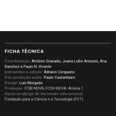
FICHA TÉCNICA
Coordenação:
António Granado, Joana Lobo Antunes, Ana
Sanchez e Paulo N. Vicente
Entrevistas e edição:
Adriano Cerqueira
Pós-produção audio:
Paulo Castanheiro
Design:
Luís Morgado
Produção
:
ITQB NOVA
,
FCSH NOVA
,
Antena 1
Apoio ao abrigo de mecenato educacional:
Fundação para a Ciência e a Tecnologia (FCT)