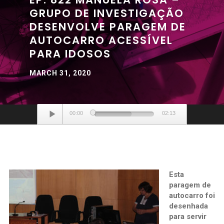
GRUPO DE INVESTIGAÇÃO
DESENVOLVE PARAGEM DE
AUTOCARRO ACESSÍVEL
PARA IDOSOS
MARCH 31, 2020
Audio
00:00
02:13
Player
Esta
paragem de
autocarro foi
desenhada
para servir