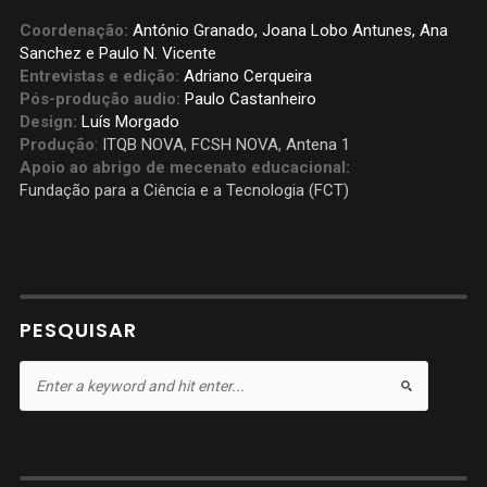
Coordenação:
António Granado, Joana Lobo Antunes, Ana
Sanchez e Paulo N. Vicente
Entrevistas e edição:
Adriano Cerqueira
Pós-produção audio:
Paulo Castanheiro
Design:
Luís Morgado
Produção
:
ITQB NOVA
,
FCSH NOVA
,
Antena 1
Apoio ao abrigo de mecenato educacional:
Fundação para a Ciência e a Tecnologia (FCT)
PESQUISAR