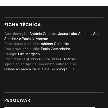
FICHA TÉCNICA
Coordenação:
António Granado, Joana Lobo Antunes, Ana
Sanchez e Paulo N. Vicente
Entrevistas e edição:
Adriano Cerqueira
Pós-produção audio:
Paulo Castanheiro
Design:
Luís Morgado
Produção
:
ITQB NOVA
,
FCSH NOVA
,
Antena 1
Apoio ao abrigo de mecenato educacional:
Fundação para a Ciência e a Tecnologia (FCT)
PESQUISAR