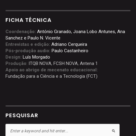
FICHA TÉCNICA
Coordenação:
António Granado, Joana Lobo Antunes, Ana
Sanchez e Paulo N. Vicente
Entrevistas e edição:
Adriano Cerqueira
Pós-produção audio:
Paulo Castanheiro
Design:
Luís Morgado
Produção
:
ITQB NOVA
,
FCSH NOVA
,
Antena 1
Apoio ao abrigo de mecenato educacional:
Fundação para a Ciência e a Tecnologia (FCT)
PESQUISAR