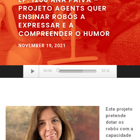
PROJETO AGENTS QUER
ENSINAR ROBÔS A
EXPRESSAR E A
COMPREENDER O HUMOR
NOVEMBER 19, 2021
Audio
00:00
02:11
Player
Este projeto
pretende
dotar os
robôs com a
capacidade