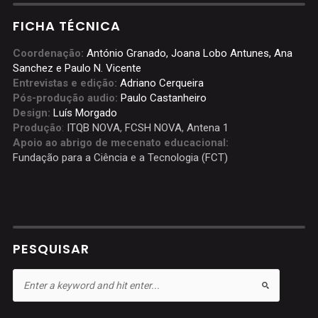
FICHA TÉCNICA
Coordenação:
António Granado, Joana Lobo Antunes, Ana
Sanchez e Paulo N. Vicente
Entrevistas e edição:
Adriano Cerqueira
Pós-produção audio:
Paulo Castanheiro
Design:
Luís Morgado
Produção
:
ITQB NOVA
,
FCSH NOVA
,
Antena 1
Apoio ao abrigo de mecenato educacional:
Fundação para a Ciência e a Tecnologia (FCT)
PESQUISAR