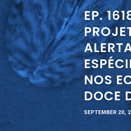
EP. 16
PROJE
ALERT
ESPÉC
NOS E
DOCE D
SEPTEMBER 20, 