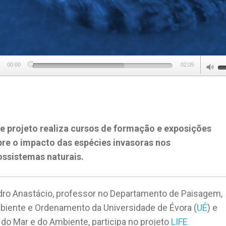
U
00:00
02:05
U
A
k
to
e projeto realiza cursos de formação e exposições
in
re o impacto das espécies invasoras nos
or
ossistemas naturais.
d
v
ro Anastácio, professor no Departamento de Paisagem,
iente e Ordenamento da Universidade de Évora (
UÉ
) e
do Mar e do Ambiente, participa no projeto
LIFE