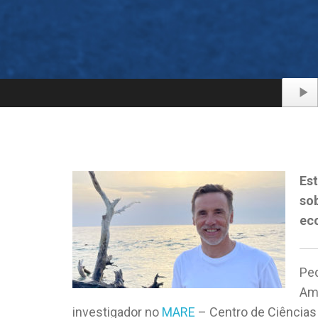
Audio
Player
Est
sob
ec
Ped
Amb
investigador no
MARE
– Centro de Ciências 