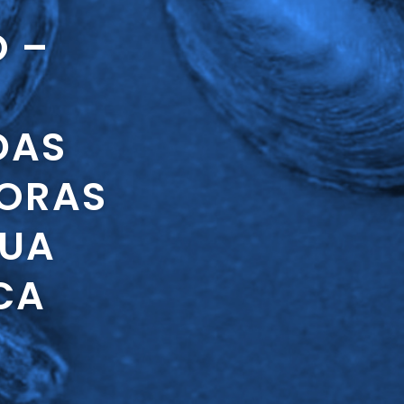
O –
DAS
SORAS
GUA
CA