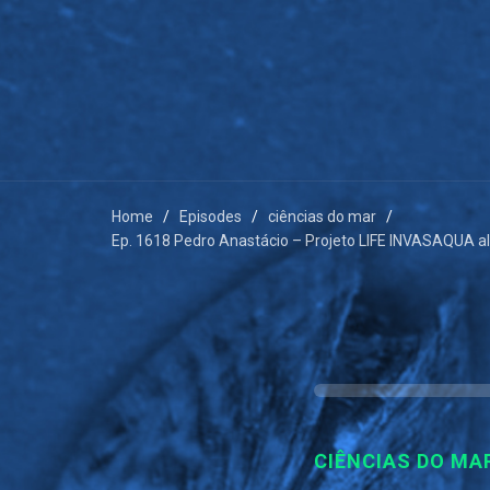
Home
Episodes
ciências do mar
Ep. 1618 Pedro Anastácio – Projeto LIFE INVASAQUA al
CIÊNCIAS DO MA