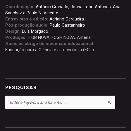
Coordenação:
António Granado, Joana Lobo Antunes, Ana
Sanchez e Paulo N. Vicente
Entrevistas e edição:
Adriano Cerqueira
Pós-produção audio:
Paulo Castanheiro
Design:
Luís Morgado
Produção
:
ITQB NOVA
,
FCSH NOVA
,
Antena 1
Apoio ao abrigo de mecenato educacional:
Fundação para a Ciência e a Tecnologia (FCT)
PESQUISAR