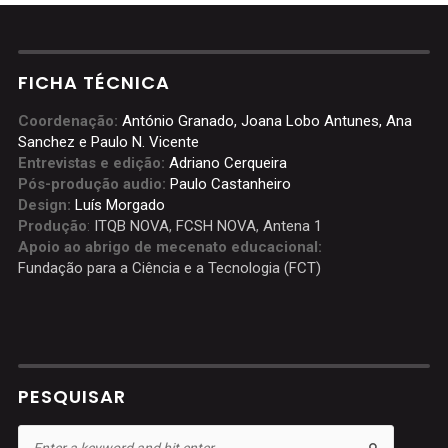
FICHA TÉCNICA
Coordenação:
António Granado, Joana Lobo Antunes, Ana
Sanchez e Paulo N. Vicente
Entrevistas e edição:
Adriano Cerqueira
Pós-produção audio:
Paulo Castanheiro
Design:
Luís Morgado
Produção
:
ITQB NOVA
,
FCSH NOVA
,
Antena 1
Apoio ao abrigo de mecenato educacional:
Fundação para a Ciência e a Tecnologia (FCT)
PESQUISAR