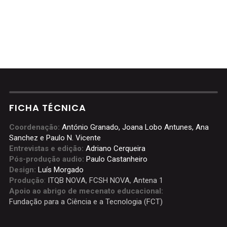
FICHA TÉCNICA
Coordenação:
António Granado, Joana Lobo Antunes, Ana
Sanchez e Paulo N. Vicente
Entrevistas e edição:
Adriano Cerqueira
Pós-produção audio:
Paulo Castanheiro
Design:
Luís Morgado
Produção
:
ITQB NOVA
,
FCSH NOVA
,
Antena 1
Apoio ao abrigo de mecenato educacional:
Fundação para a Ciência e a Tecnologia (FCT)