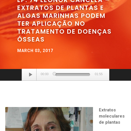
EXTRATOS DE PLANTAS E
ALGAS MARINHAS PODEM
TER APLICAÇÃO NO
TRATAMENTO DE DOENÇAS
ÓSSEAS
MARCH 03, 2017
Audio
00:00
01:55
Player
Extratos
moleculares
de plantas