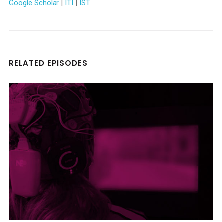
Google Scholar
|
ITI
|
IST
RELATED EPISODES