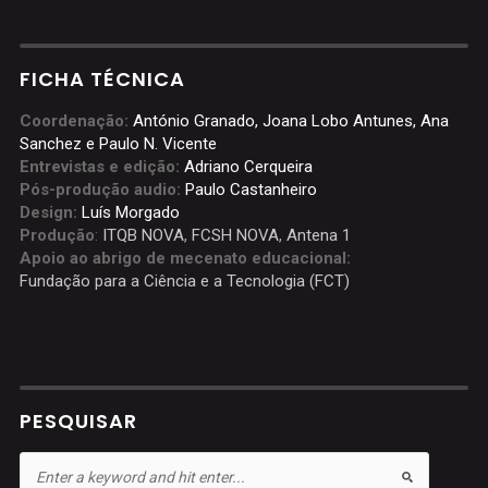
FICHA TÉCNICA
Coordenação:
António Granado, Joana Lobo Antunes, Ana
Sanchez e Paulo N. Vicente
Entrevistas e edição:
Adriano Cerqueira
Pós-produção audio:
Paulo Castanheiro
Design:
Luís Morgado
Produção
:
ITQB NOVA
,
FCSH NOVA
,
Antena 1
Apoio ao abrigo de mecenato educacional:
Fundação para a Ciência e a Tecnologia (FCT)
PESQUISAR