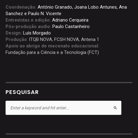
Coordenação:
António Granado, Joana Lobo Antunes, Ana
Sanchez e Paulo N. Vicente
Entrevistas e edição:
Adriano Cerqueira
Pós-produção audio:
Paulo Castanheiro
Design:
Luís Morgado
Produção
:
ITQB NOVA
,
FCSH NOVA
,
Antena 1
Apoio ao abrigo de mecenato educacional:
Fundação para a Ciência e a Tecnologia (FCT)
PESQUISAR