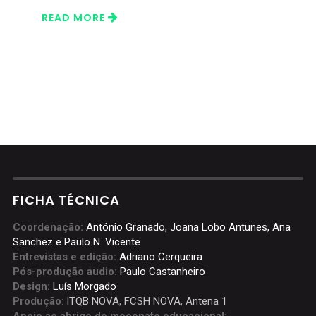
READ MORE
FICHA TÉCNICA
Coordenação:
António Granado, Joana Lobo Antunes, Ana
Sanchez e Paulo N. Vicente
Entrevistas e edição:
Adriano Cerqueira
Pós-produção audio:
Paulo Castanheiro
Design:
Luís Morgado
Produção
:
ITQB NOVA
,
FCSH NOVA
,
Antena 1
Apoio ao abrigo de mecenato educacional: