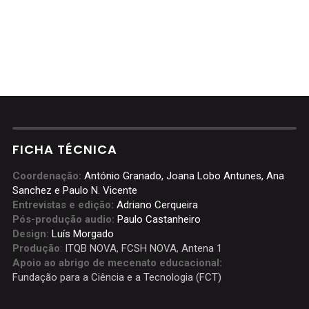
FICHA TÉCNICA
Coordenação:
António Granado, Joana Lobo Antunes, Ana
Sanchez e Paulo N. Vicente
Entrevistas e edição:
Adriano Cerqueira
Pós-produção audio:
Paulo Castanheiro
Design:
Luís Morgado
Produção
:
ITQB NOVA
,
FCSH NOVA
,
Antena 1
Apoio ao abrigo de mecenato educacional:
Fundação para a Ciência e a Tecnologia (FCT)